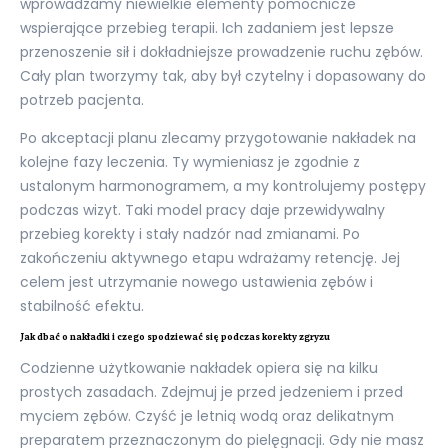
wprowadzamy niewielkie elementy pomocnicze
wspierające przebieg terapii. Ich zadaniem jest lepsze
przenoszenie sił i dokładniejsze prowadzenie ruchu zębów.
Cały plan tworzymy tak, aby był czytelny i dopasowany do
potrzeb pacjenta.
Po akceptacji planu zlecamy przygotowanie nakładek na
kolejne fazy leczenia. Ty wymieniasz je zgodnie z
ustalonym harmonogramem, a my kontrolujemy postępy
podczas wizyt. Taki model pracy daje przewidywalny
przebieg korekty i stały nadzór nad zmianami. Po
zakończeniu aktywnego etapu wdrażamy retencję. Jej
celem jest utrzymanie nowego ustawienia zębów i
stabilność efektu.
Jak dbać o nakładki i czego spodziewać się podczas korekty zgryzu
Codzienne użytkowanie nakładek opiera się na kilku
prostych zasadach. Zdejmuj je przed jedzeniem i przed
myciem zębów. Czyść je letnią wodą oraz delikatnym
preparatem przeznaczonym do pielęgnacji. Gdy nie masz