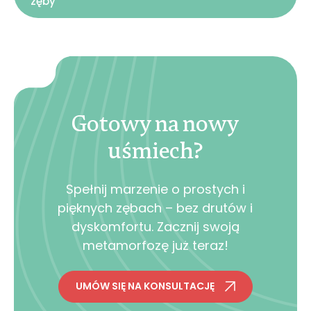
zęby
Gotowy na nowy
uśmiech?
Spełnij marzenie o prostych i
pięknych zębach – bez drutów i
dyskomfortu. Zacznij swoją
metamorfozę już teraz!
UMÓW SIĘ NA KONSULTACJĘ